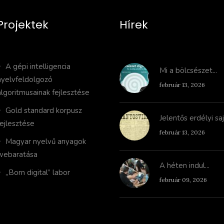
Projektek
Hírek
A gépi intelligencia
Mi a bölcsészet...
nyelvfeldolgozó
február 13, 2026
algoritmusainak fejlesztése
Gold standard korpusz
Jelentős erdélyi sa
fejlesztése
február 13, 2026
Magyar nyelvű anyagok
webaratása
A héten indul...
„Born digital” labor
február 09, 2026