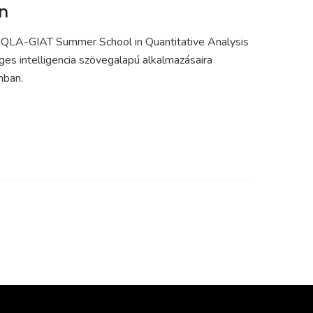
en
IQLA-GIAT Summer School in Quantitative Analysis
es intelligencia szövegalapú alkalmazásaira
mban.