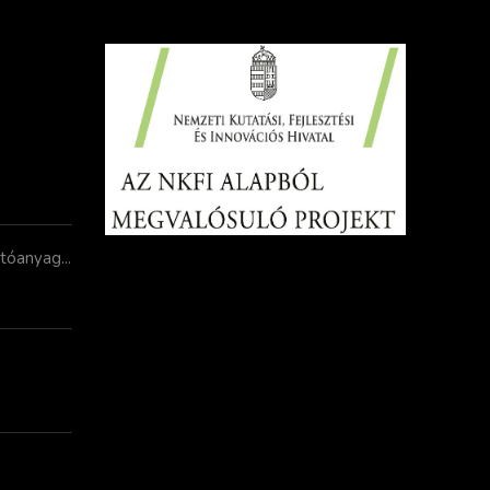
jtóanyag...