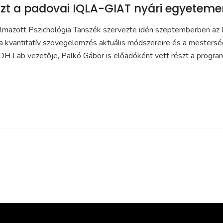
szt a padovai IQLA-GIAT nyári egyetem
lmazott Pszichológia Tanszék szervezte idén szeptemberben az 
a kvantitatív szövegelemzés aktuális módszereire és a mesterség
 DH Lab vezetője, Palkó Gábor is előadóként vett részt a progra