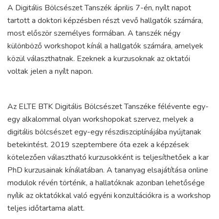
A Digitális Bölcsészet Tanszék április 7-én, nyílt napot
tartott a doktori képzésben részt vevő hallgatók számára,
most először személyes formában. A tanszék négy
különböző workshopot kínál a hallgatók számára, amelyek
közül választhatnak. Ezeknek a kurzusoknak az oktatói
voltak jelen a nyílt napon.
Az ELTE BTK Digitális Bölcsészet Tanszéke félévente egy-
egy alkalommal olyan workshopokat szervez, melyek a
digitális bölcsészet egy-egy részdiszciplínájába nyújtanak
betekintést. 2019 szeptembere óta ezek a képzések
kötelezően választható kurzusokként is teljesíthetőek a kar
PhD kurzusainak kínálatában. A tananyag elsajátítása online
modulok révén történik, a hallatóknak azonban lehetősége
nyílik az oktatókkal való egyéni konzultációkra is a workshop
teljes időtartama alatt.