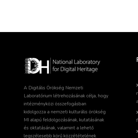
A Digitális Örökség Nemzeti
Laboratórium létrehozásának célja, hogy
intézményközi összefogásban
kidolgozza a nemzeti kulturális örökség
MI alapú feldolgozásának, kutatásának
és oktatásának, valamint a lehető
legszélesebb körű közzétételének