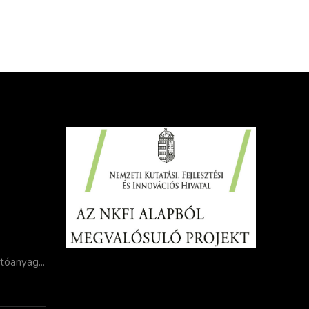
jtóanyag...