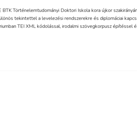
BTK Történelemtudományi Doktori Iskola kora újkor szakirányán.
ülönös tekintettel a levelezési rendszerekre és diplomáciai kapcs
iumban TEI XML kódolással, irodalmi szövegkorpusz építéssel és 