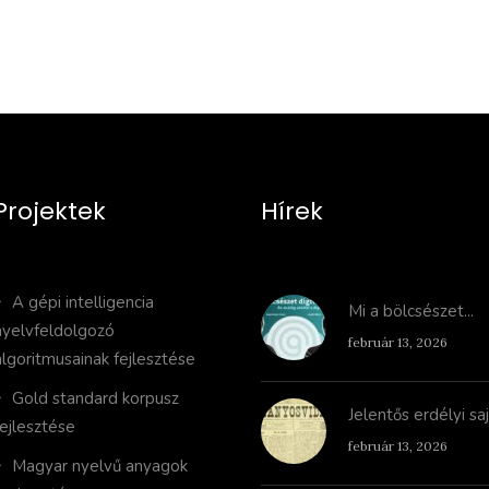
Projektek
Hírek
A gépi intelligencia
Mi a bölcsészet...
nyelvfeldolgozó
február 13, 2026
algoritmusainak fejlesztése
Gold standard korpusz
Jelentős erdélyi sa
fejlesztése
február 13, 2026
Magyar nyelvű anyagok