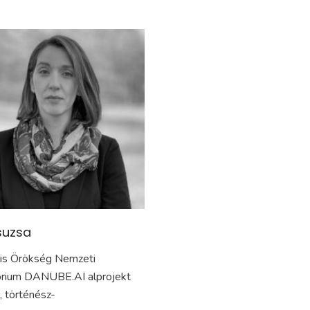
suzsa
lis Örökség Nemzeti
órium DANUBE.AI alprojekt
, történész-