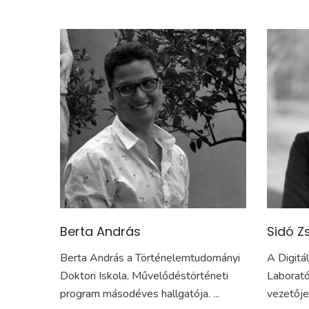
Berta András
Sidó Z
Berta András a Történelemtudományi
A Digitá
Doktori Iskola, Művelődéstörténeti
Laborat
program másodéves hallgatója. ...
vezetője