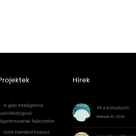
történész. Több ...
Projektek
Hírek
A gépi intelligencia
Mi a bölcsészet...
nyelvfeldolgozó
február 13, 2026
algoritmusainak fejlesztése
Gold standard korpusz