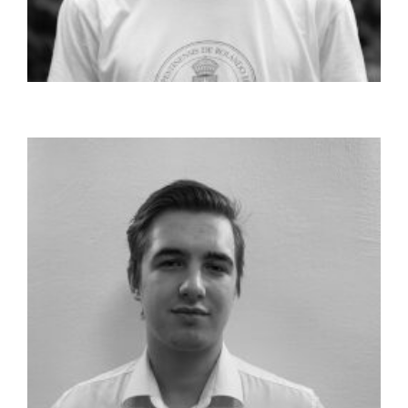
Németh András
Már általános iskolában foglalkoztam programozással
és robotikával, de később a ...