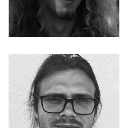
Bauer Arthur
A Kolozsvári Műszaki Egyetem nagybányai egyetemi
központjának informatikai karán végzett ...