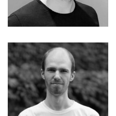
Bán Adrián
2020-ban szerzett alapszakos diplomát az ELTE
Informatikai Karán, programmtervező informatikus ...