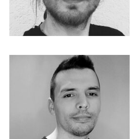
Szrnka Dávid
A Neumann János Egyetem GAMF karának
programtervező informatikus felsőoktatási
szakképzésén ...