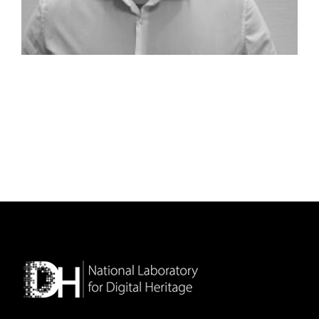
Koór Levente
Már fiatal korom óta foglalkoztat az informatika és
annak különböző ...